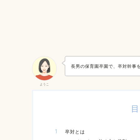
長男の保育園卒園で、卒対幹事
ようこ
目
卒対とは